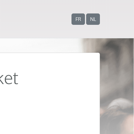
FR
NL
ket